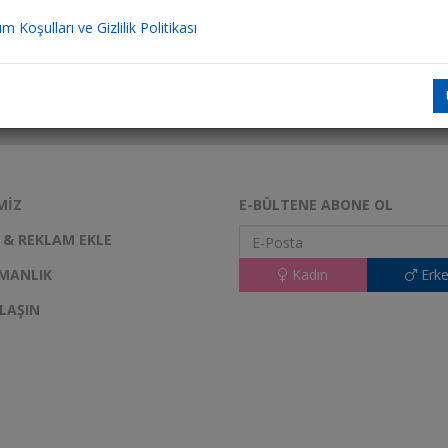
ım Koşulları ve Gizlilik Politikası
MIZ
E-BÜLTENE ABONE OL
K & REKLAM EKLE
MANLIK
Kadın
Erke
ULAŞIN