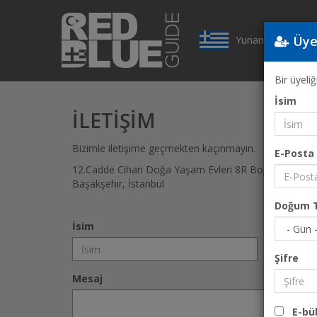
Üye
Yunanistan
Bir üyeli
İsim
İLETIŞIM
Bizimle iletişime geçmekten kaçınmayın.
E-Posta
12.Cadde Cihan Doğa Yaşam Evleri 8R Βοğazköy Bahç
Başakşehir, İstanbul
Doğum T
İsim
Şirket
Şifre
Mesaj
E-bül