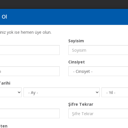
 Ol
ğiniz yok ise hemen üye olun.
Soyisim
Cinsiyet
eşehir 2.Kısım
arihi
E-Posta
Şifre Tekrar
ten