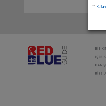
Kullan
BIZ KI
İÇERI
DANIŞ
BIZE 