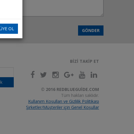
ÜYE OL
GÖNDER
BIZI TAKIP ET
k
© 2016 REDBLUEGUIDE.COM
Tüm hakları saklıdır.
Kullanım Koşulları ve Gizlilik Politikası
Şirketler/Müşteriler için Genel Koşullar