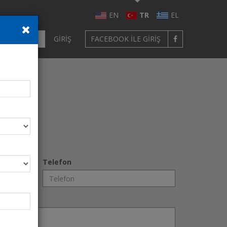
EN
TR
EL
ÜYE OL
GIRIŞ
FACEBOOK ILE GIRIŞ
Telefon