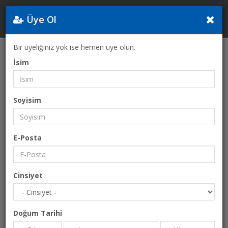
Üye Ol
Yunanistan
Bir üyeliğiniz yok ise hemen üye olun.
Anasayfa
Ulaşım
Taksi
İsim
Soyisim
E-Posta
Cinsiyet
Doğum Tarihi