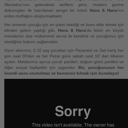
Alexiadou’nun
geleneksel tariflere göre, modern gurme
dokunuşları ile hazırlanan zengin bir mönü
Hana & Hana
’nın
enfes mutfağını oluşturmaktadır.
Her annenin çocuğu için en iyisini istediği ve bunu elde etmek için
elinden geleni yaptığı gibi,
Hana & Hana
’da bizim en büyük
meselemiz size mükemmel servis ile kendiniz ve çocuğunuz için
istediğiniz bakımı sağlamaktır.
Oyun alanımız, 2-10 yaş çocukları için Pazartesi ve Salı hariç her
gün saat 18’den ve her Pazar günü sabah saat 10' dan itibaren
açıktır.
Mekânımız ayrıca çocuk partileri, doğum günü partileri ve
diğer sosyal faaliyetler için uygundur.
Biz, çocuğunuzun her
önemli anını unutulmaz ve benzersiz kılmak için buradayız!