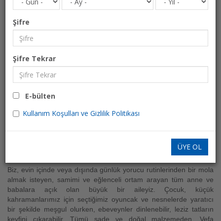
Şifre
Hana & Hana
Şifre Tekrar
Çocuk Eğlence Merkezi & Cafe-Bar
EĞLENCE
E-bülten
Yunanistan » Alexandroupolis
Kullanım Koşulları ve Gizlilik Politikası
Hana & Hana
,
geleneğin ve modern yaşamın birleşmesi ve
kalitenin vurgulandığı, çocukların eğlenmesi ve ebeveynlerin
ÜYE OL
dinlenmesi için keyifli bir yerdir.
Biz, evin içinde veya dışında günlük yorucu rutinlerinden bir mola
almak isteyen, samimi ve eğlenceli ortam arayan tüm anne ve
babalara açık olan büyük bir aileyiz.
Çocuk, küçük
kahramanlarımız için seçtiğimiz oyuncak ve nesnelerde yaratıcı
bir şekilde meşgul olurken, ebeveynler dinlenebilir, leziz tatların
keyfini çıkarabilir.
Tümü sade ve doğal malzemeden,
Vefa