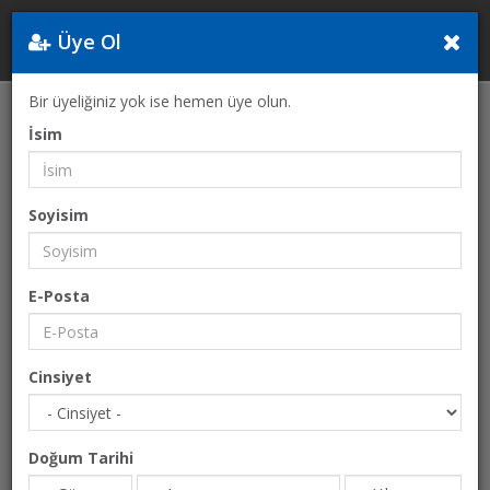
Üye Ol
Yunanistan
Bir üyeliğiniz yok ise hemen üye olun.
Anasayfa
Eğlence
Hana & Hana
İsim
Soyisim
E-Posta
Cinsiyet
Doğum Tarihi