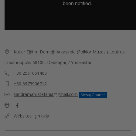
Kültür Eğitim Derneği Arkasında (Folklor Müzesi) Loutros
Traianoupolis 68100, Dedeağaç / Yunanistan
+30 2551061403
+30 6975906712
sandramani.stefania@gmail.com
Mesaj Gönder
Websitesi için tıkla