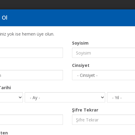
 Ol
ğiniz yok ise hemen üye olun.
Soyisim
Anasayfa
Yeme & İçme
Krambousa
Cinsiyet
arihi
Şifre Tekrar
ten