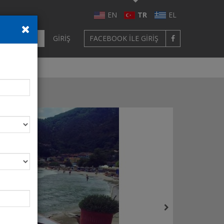
EN
TR
EL
ÜYE OL
GIRIŞ
FACEBOOK ILE GIRIŞ