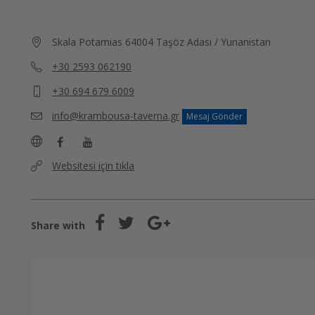
Skala Potamias 64004 Taşöz Adası / Yunanistan
+30 2593 062190
+30 694 679 6009
info@krambousa-taverna.gr
Mesaj Gönder
Websitesi için tıkla
Share with