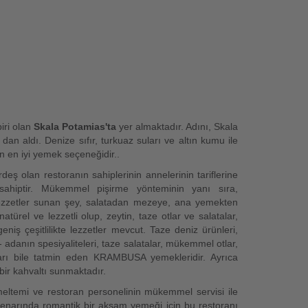
iri olan
Skala Potamias'ta
yer almaktadır. Adını, Skala
 aldı. Denize sıfır, turkuaz suları ve altın kumu ile
n en iyi yemek seçeneğidir..
deş olan restoranın sahiplerinin annelerinin tariflerine
sahiptir. Mükemmel pişirme yönteminin yanı sıra,
zzetler sunan şey, salatadan mezeye, ana yemekten
türel ve lezzetli olup, zeytin, taze otlar ve salatalar,
iş çeşitlilikte lezzetler mevcut. Taze deniz ürünleri,
- adanın spesiyaliteleri, taze salatalar, mükemmel otlar,
ları bile tatmin eden KRAMBUSA yemekleridir. Ayrıca
 bir kahvaltı sunmaktadır.
meltemi ve restoran personelinin mükemmel servisi ile
z kenarında romantik bir akşam yemeği için bu restoranı