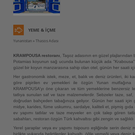
YEME & İÇME
Yunanistan » Thasos Adası
KRAMPOUSA restoranı
, Taşoz adasının en güzel plajlarından b
Potamias koyunun sağ ucunda bulunan küçük ada "Krabousa" dan
güzel bir koyun manzarasına sahip olan otel, günün her saati içi
Her gastronomik istek, meze, et, balık ve deniz ürünleri, iki kar
göre pişirilen ev yemekleri ile özgün Yunan mutfağına 
KRAMPOUSA'yı öne çıkaran ve tüm yemeklerine benzersiz le
tatlıya sunulan saf ve taze malzemelerdir. Sebzeler taze, saf, na
doğrudan bahçeden tabağınıza geliyor. Günün her saati için gen
midye, karides, füme uskumru, sardalye, kaliteli et, pişmiş gıda 
ev yapımı tatlılar ve taze meyveler en çok talep gören tat
sabahları, restoran özgün Türk kahvaltısı gibi zengin ve sağlıklı
Yerel şaraplar veya ev yapımı tsipouro eşliğinde serin deniz 
birlikte yukarıda belirtilenler kahvaltı, öğle yemeği veya deni