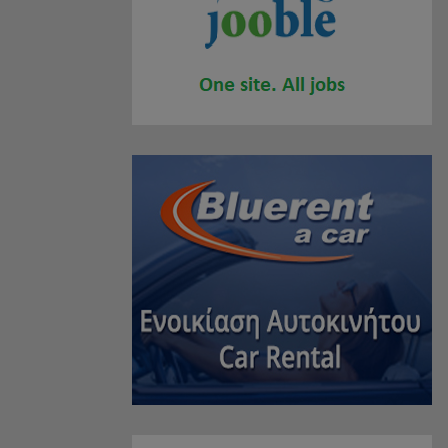
MÜCEVHERLER
(2)
SPOR MAKALELERI
(1)
ALIŞVERIŞ MERKEZLERI
(0)