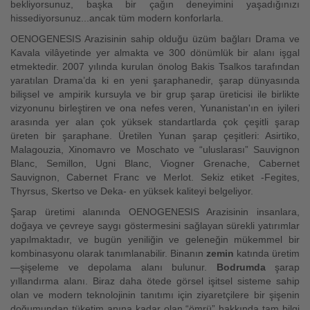
bekliyorsunuz, başka bir çağın deneyimini yaşadığınızı
hissediyorsunuz...ancak tüm modern konforlarla.
OENOGENESIS Arazisinin sahip olduğu üzüm bağları Drama ve
Kavala vilâyetinde yer almakta ve 300 dönümlük bir alanı işgal
etmektedir. 2007 yılında kurulan önolog Bakis Tsalkos tarafından
yaratılan Drama’da ki en yeni şaraphanedir, şarap dünyasında
bilişsel ve ampirik kursuyla ve bir grup şarap üreticisi ile birlikte
vizyonunu birleştiren ve ona nefes veren, Yunanistan'ın en iyileri
arasında yer alan çok yüksek standartlarda çok çeşitli şarap
üreten bir şaraphane. Üretilen Yunan şarap çeşitleri: Asirtiko,
Malagouzia, Xinomavro ve Moschato ve “uluslarası” Sauvignon
Blanc, Semillon, Ugni Blanc, Viogner Grenache, Cabernet
Sauvignon, Cabernet Franc ve Merlot. Sekiz etiket -Fegites,
Thyrsus, Skertso ve Deka- en yüksek kaliteyi belgeliyor.
Şarap üretimi alanında OENOGENESIS Arazisinin insanlara,
doğaya ve çevreye saygı göstermesini sağlayan sürekli yatırımlar
yapılmaktadır, ve bugün yeniliğin ve geleneğin mükemmel bir
kombinasyonu olarak tanımlanabilir. Binanın
zemin
katında üretim
—şişeleme ve depolama alanı bulunur.
Bodrumda
şarap
yıllandırma alanı. Biraz daha ötede görsel işitsel sisteme sahip
olan ve modern teknolojinin tanıtımı için ziyaretçilere bir şişenin
doğumundan tüketim anına kadar olan “ömrü” hakkında tam bilgi