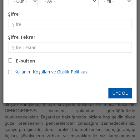
Şifre
OENOGENESIS ARAZİSİ
Şifre Tekrar
Şaraphane
YEME & İÇME
E-bülten
Yunanistan » Drama » Adriani
Kullanım Koşulları ve Gizlilik Politikası
Drama’da, Doxato ve Andrianis arasında, eski Makedon
konaklarının mimarisinden esinlenen şaraphane
OENOGENESIS
ÜYE OL
hâkimiyetini gösterir, 4000 metrekarelik bir alanda, 5 binadan
oluşan kompleks, 3 ayrı seviyede bulunan bir masal kalesidir.
OENOGENESIS binasını yakından gördüğünüzde
büyüleneceksiniz! Dışarıdan baktığınızda, sizlere hoş geldin diyen
güzel prenseslerin pencerelerden çıkacağını zannedeceksiniz,
içeriye girdiğinizde, demir aralıklı taş mahzenleri, loş ışığı, ahşap
fıçıları, şövalyelerin zırhları ve mızrakları ile sizi karşılamasını