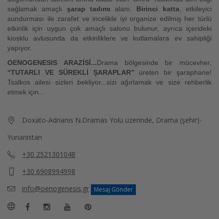
sağlamak amaçlı
şarap tadımı
alanı.
Birinci katta
, etkileyici
sundurması ile zarafet ve incelikle iyi organize edilmiş her türlü
etkinlik için uygun çok amaçlı salonu bulunur, ayrıca içerideki
kiosklu avlusunda da etkinliklere ve kutlamalara ev sahipliği
yapıyor.
OENOGENESIS ARAZİSİ...
Drama bölgesinde bir mücevher,
“TUTARLI VE SÜREKLİ ŞARAPLAR”
üreten bir şaraphane!
Tsalkos ailesi sizleri bekliyor...sizi ağırlamak ve size rehberlik
etmek için...
Doxato-Adrianis N.Dramas Yolu üzerinde, Drama (şehir)-
Yunanistan
+30 2521301048
+30 6908994998
info@oenogenesis.gr
Mesaj Gönder