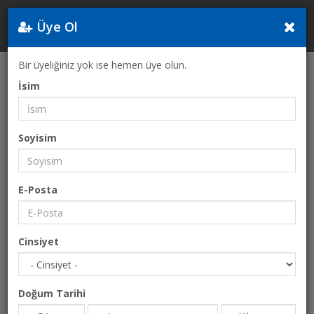
Üye Ol
Yunanistan
Bir üyeliğiniz yok ise hemen üye olun.
Anasayfa
Yeme & İçme
OENOGENESIS ARAZİSİ
İsim
Soyisim
E-Posta
Cinsiyet
Doğum Tarihi