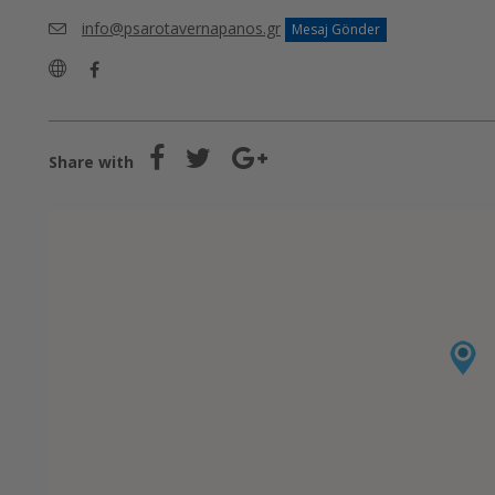
info@psarotavernapanos.gr
Mesaj Gönder
Share with