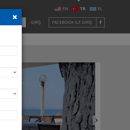
EN
TR
EL
ÜYE OL
GIRIŞ
FACEBOOK ILE GIRIŞ