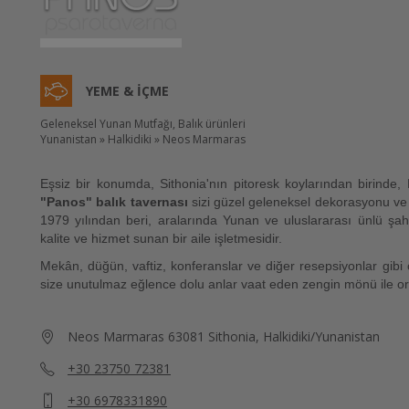
YEME & İÇME
Geleneksel Yunan Mutfağı, Balık ürünleri
Yunanistan » Halkidiki » Neos Marmaras
Eşsiz bir konumda, Sithonia'nın pitoresk koylarından birinde,
"Panos" balık tavernası
sizi güzel geleneksel dekorasyonu ve 
1979 yılından beri, aralarında Yunan ve uluslararası ünlü ş
kalite ve hizmet sunan bir aile işletmesidir.
Mekân, düğün, vaftiz, konferanslar ve diğer resepsiyonlar gibi çeş
size unutulmaz eğlence dolu anlar vaat eden zengin mönü ile org
Neos Marmaras 63081 Sithonia, Halkidiki/Yunanistan
+30 23750 72381
+30 6978331890