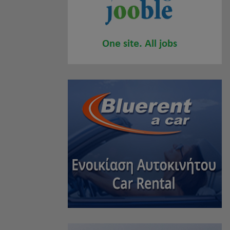
MÜCEVHERLER
(2)
SPOR MAKALELERI
(1)
ALIŞVERIŞ MERKEZLERI
(0)