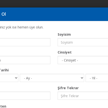
 Ol
ğiniz yok ise hemen üye olun.
Soyisim
Anasayfa
Yeme & İçme
Panos
Cinsiyet
arihi
Şifre Tekrar
ten