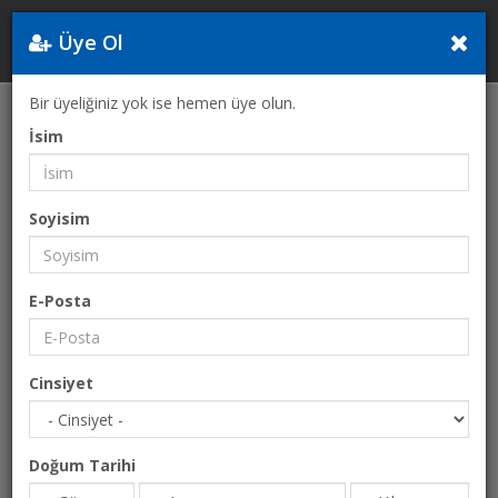
Üye Ol
Yunanistan
Bir üyeliğiniz yok ise hemen üye olun.
Anasayfa
Selanik Bar Haftası-Selanik Bar Fuarı 2024
İsim
Soyisim
E-Posta
Cinsiyet
Doğum Tarihi