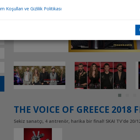
ım Koşulları ve Gizlilik Politikası
THE VOICE OF GREECE 2018 F
Sekiz sanatçı, 4 antrenör, harika bir final! SKAI TV'de 20