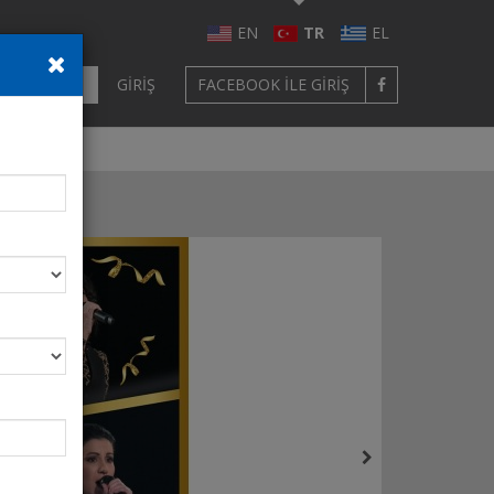
EN
TR
EL
ÜYE OL
GIRIŞ
FACEBOOK ILE GIRIŞ