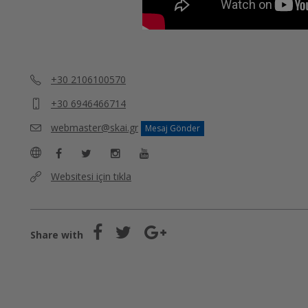
+30 2106100570
+30 6946466714
webmaster@skai.gr
Mesaj Gönder
Websitesi için tıkla
Share with