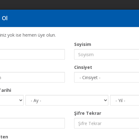
 Ol
ğiniz yok ise hemen üye olun.
Soyisim
Anasayfa
THE VOICE OF GREECE 2018 FINALI
Cinsiyet
arihi
Şifre Tekrar
ten