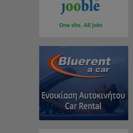
MÜCEVHERLER
(2)
SPOR MAKALELERI
(1)
ALIŞVERIŞ MERKEZLERI
(0)